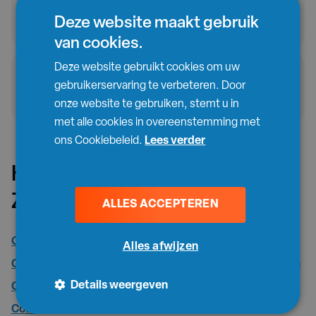
plaatsen van een container op de
Deze website maakt gebruik
openbare weg?
van cookies.
Deze website gebruikt cookies om uw
Wat moet ik doen als mijn container
gebruikerservaring te verbeteren. Door
opgehaald mag worden?
onze website te gebruiken, stemt u in
met alle cookies in overeenstemming met
ons Cookiebeleid.
Lees verder
Huur een afvalcontainer in
Zwevezele
ALLES ACCEPTEREN
Containers huren Zwevezele Steenpuin en/of beton
Alles afwijzen
Containers huren Zwevezele Gemengd A afval – per ton
Details weergeven
Containers huren Zwevezele Gemengd A afval – all-in
Containers huren Zwevezele Grond met stenen