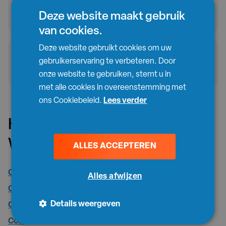
plaatsen van een container op de
Deze website maakt gebruik
openbare weg?
van cookies.
Deze website gebruikt cookies om uw
Wat moet ik doen als mijn container
gebruikerservaring te verbeteren. Door
opgehaald mag worden?
onze website te gebruiken, stemt u in
met alle cookies in overeenstemming met
ons Cookiebeleid.
Lees verder
Huur een afvalcontainer in
Wenduine
ALLES ACCEPTEREN
Containers huren Wenduine Steenpuin en/of beton
Alles afwijzen
Containers huren Wenduine Gemengd A afval – per ton
Details weergeven
Containers huren Wenduine Gemengd A afval – all-in
Containers huren Wenduine Grond met stenen